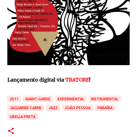
Lançamento digital via
TRATORE
!
2011
AVANT-GARDE
EXPERIMENTAL
INSTRUMENTAL
JAGUARIBE CARNE
JAZZ
JOÃO PESSOA
PARAÍBA
UBELLA PRETA