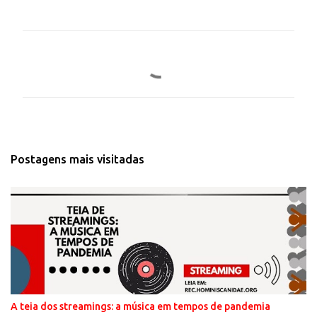
C
o
m
e
n
t
Postagens mais visitadas
á
r
i
o
s
A teia dos streamings: a música em tempos de pandemia