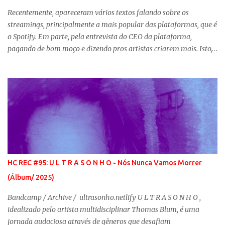
Recentemente, apareceram vários textos falando sobre os
streamings, principalmente a mais popular das plataformas, que é
o Spotify. Em parte, pela entrevista do CEO da plataforma,
pagando de bom moço e dizendo pros artistas criarem mais. Isto,
devido a revolta por parte de músicos ao redor do mundo com o
baixos pagamentos em meio ao momento de pandemia. Em
muito, pela crescente que se deu aos serviços virtuais com a
pandemia mundial da covid-19, o que resultou no boom atual do
Bandcamp. Tentamos falar disso com textos curtos no nosso
twitter ou com vídeos no stories do nosso instagram . Porém, as
dúvidas persistiam e outras perguntas surgiam em nossas redes. É
por isso que esse texto existe, ele foi basicamente feito em cima de
nossas experiências com os serviços de streaming, o Bandcamp,
HC REC #95: U L T R A S O N H O - Nós Nunca Vamos Morrer
um pouco sobre mercado e um pequeno estudo de caso prematuro
(Álbum/ 2025)
do que tem rolado com nosso selo virtual de poucos meses. Ao
longo do nosso texto, nos linkamos diversos outros que saíram em
Bandcamp / Archive / ultrasonho.netlify U L T R A S O N H O ,
sites ...
idealizado pelo artista multidisciplinar Thomas Blum, é uma
jornada audaciosa através de gêneros que desafiam